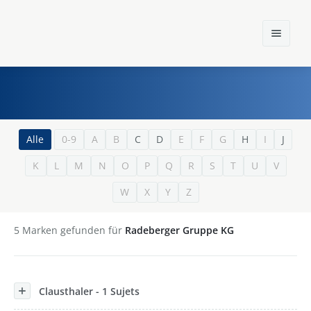
Home
Alle
0-9
A
B
C
D
E
F
G
H
I
J
K
L
M
N
O
P
Q
R
S
T
U
V
Einst und Heute
W
X
Y
Z
Marken
Konzerne
5
Marken gefunden für
Radeberger Gruppe KG
Epoche
Clausthaler - 1 Sujets