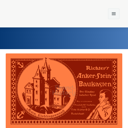
Home
Einst und Heute
Marken
Konzerne
Epoche