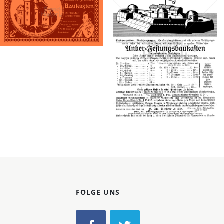
Konzerne
Epoche
Bild-ID: 42383
Richter & Cie.,
Richter & Cie.,
Rudolstadt
Rudolstadt
Richter & Cie.,
Richter & Cie.,
Rudolstadt
Rudolstadt
1911
1916
Bild-ID: 67720
FOLGE UNS