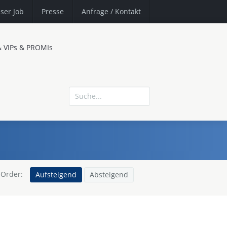
ser Job
Presse
Anfrage
/ Kontakt
& VIPs & PROMIs
Order:
Aufsteigend
Absteigend