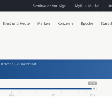
Seminare
/ Vorträge
Mythos Marke
Un
Einst und Heute
Marken
Konzerne
Epoche
Stars 
Richter & Cie., Rudolstadt
2025
1968
1997
2025