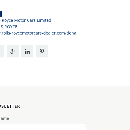
8
o
s-Royce Motor Cars Limited
LS ROYCE
rolls-roycemotorcars-dealer.com/doha
SLETTER
name