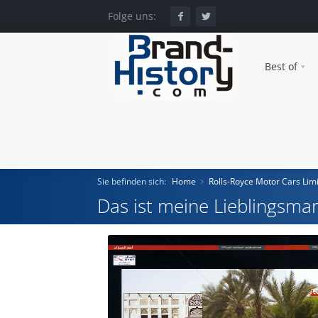
Folge uns:
Best of
Sie befinden sich:
Home
Rolls-Royce Motor Cars Lim
Das ist meine Lieblingsmar
Home
Einst und Heute
Marken