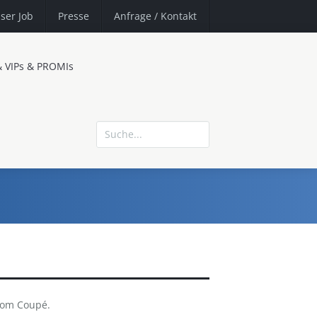
ser Job
Presse
Anfrage
/ Kontakt
& VIPs & PROMIs
ntom Coupé.