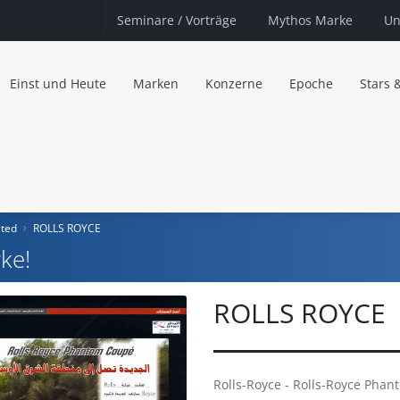
Seminare
/ Vorträge
Mythos Marke
Un
Einst und Heute
Marken
Konzerne
Epoche
Stars 
ited
ROLLS ROYCE
ke!
ROLLS ROYCE
Rolls-Royce - Rolls-Royce Pha