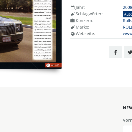
Jahr:
200
Schlagwörter:
Aut
Konzern:
Roll
Marke:
ROL
Webseite:
www.
NEW
Vor