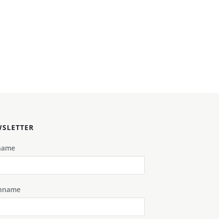
SLETTER
name
hname