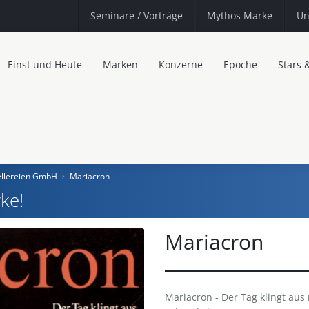
Seminare
/ Vorträge
Mythos Marke
Un
Einst und Heute
Marken
Konzerne
Epoche
Stars 
llereien GmbH
Mariacron
ke!
Mariacron
Mariacron - Der Tag klingt au