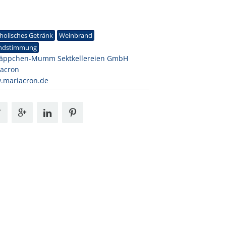
1
holisches Getränk
Weinbrand
ndstimmung
käppchen-Mumm Sektkellereien GmbH
acron
.mariacron.de