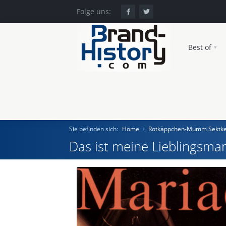
Folge uns:
Best of
Sie befinden sich:
Home
Rotkäppchen-Mumm Sektke
Das ist meine Lieblingsmar
Home
Einst und Heute
Marken