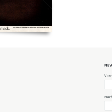
NEW
Vor
Nac