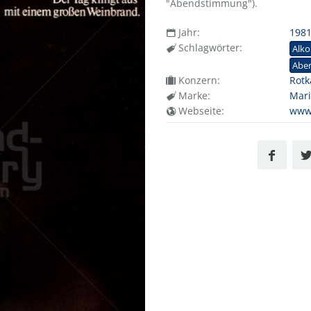
"Abendstimmung").
Jahr:
198
Schlagwörter:
Alko
Abe
Konzern:
Rot
Marke:
Mari
Webseite:
www