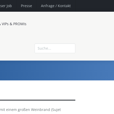
ser Job
Presse
Anfrage
/ Kontakt
& VIPs & PROMIs
s mit einem großen Weinbrand (Sujet