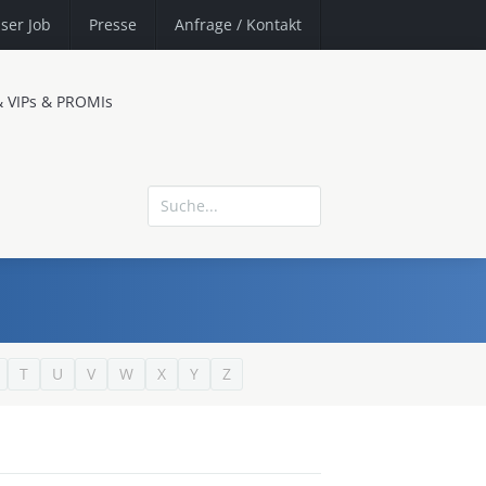
ser Job
Presse
Anfrage
/ Kontakt
& VIPs & PROMIs
T
U
V
W
X
Y
Z