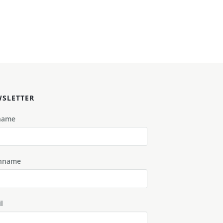
SLETTER
name
hname
l