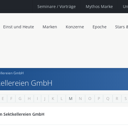
Seminare
/ Vorträge
Mythos Marke
Un
Einst und Heute
Marken
Konzerne
Epoche
Stars 
llereien GmbH
ellereien GmbH
E
F
G
H
I
J
K
L
M
N
O
P
Q
R
S
 Sektkellereien GmbH