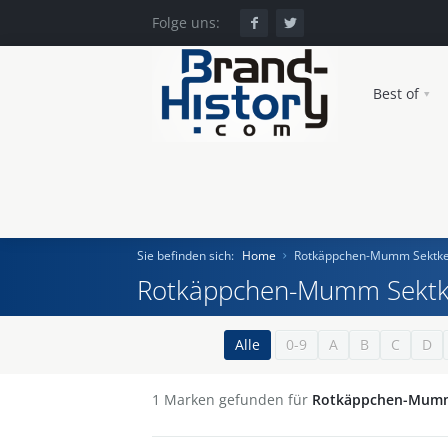
Folge uns:
Best of
Sie befinden sich:
Home
Rotkäppchen-Mumm Sektke
Rotkäppchen-Mumm Sektk
Home
Alle
0-9
A
B
C
D
Einst und Heute
1
Marken gefunden für
Rotkäppchen-Mumm
Marken