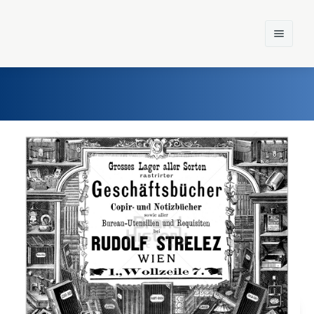
Home
Einst und Heute
Marken
Konzerne
Epoche