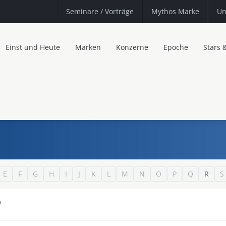
Seminare
/ Vorträge
Mythos Marke
Un
Einst und Heute
Marken
Konzerne
Epoche
Stars 
E
F
G
H
I
J
K
L
M
N
O
P
Q
R
S
n