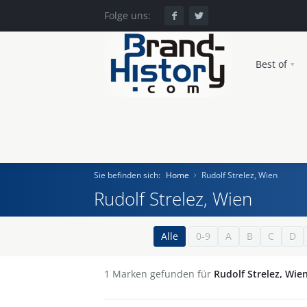
Folge uns:
Best of
Sie befinden sich:
Home
Rudolf Strelez, Wien
Rudolf Strelez, Wien
Home
Alle
0-9
A
B
C
D
Einst und Heute
1
Marken gefunden für
Rudolf Strelez, Wie
Marken