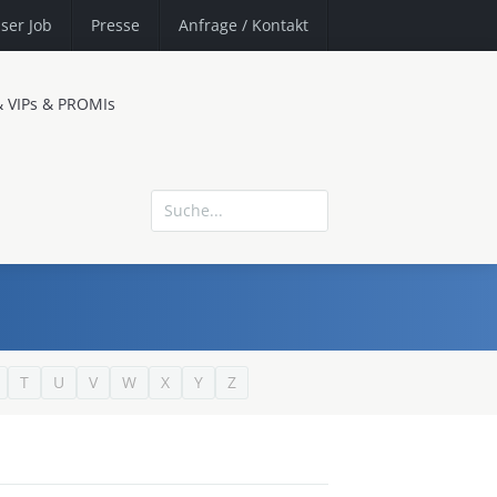
ser Job
Presse
Anfrage
/ Kontakt
& VIPs & PROMIs
T
U
V
W
X
Y
Z