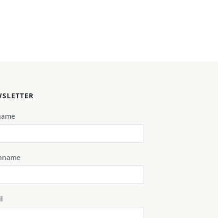
SLETTER
name
hname
l