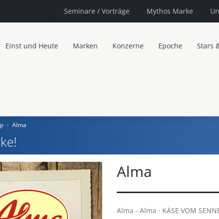
Seminare
/ Vorträge
Mythos Marke
Un
Einst und Heute
Marken
Konzerne
Epoche
Stars 
pp
Alma
ke!
Alma
Alma - Alma · KÄSE VOM SENNER.