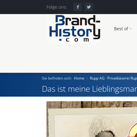
Folge uns:
Best of
Sie befinden sich:
Home
Rupp AG · Privatkäserei Ru
Das ist meine Lieblingsmar
Home
Einst und Heute
Marken