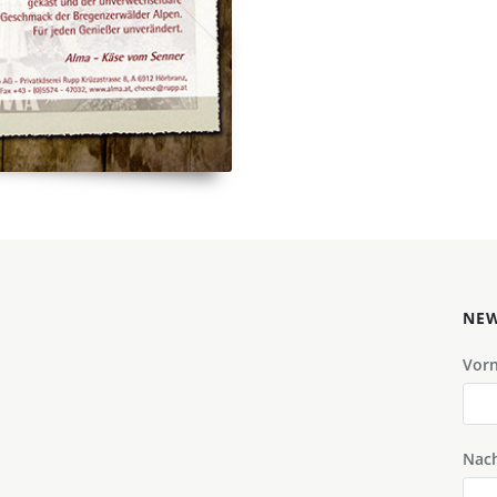
NEW
Vor
Nac