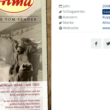
Jahr:
200
Schlagwörter:
Käs
Konzern:
Rupp
Marke:
Alm
Webseite:
www