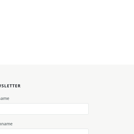
SLETTER
name
hname