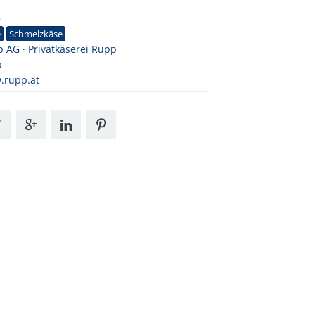
8
e
Schmelzkäse
 AG · Privatkäserei Rupp
a
.rupp.at