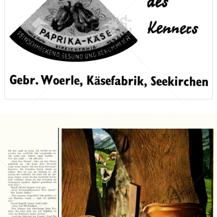
WOERLE KÄSESPEZIALITÄTEN
Gebrüder Woerle Ges.m.b.H.
1961
Bild-ID: 67511