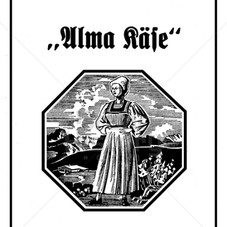
Alma
Rupp AG · Privatkäserei Rupp
1956