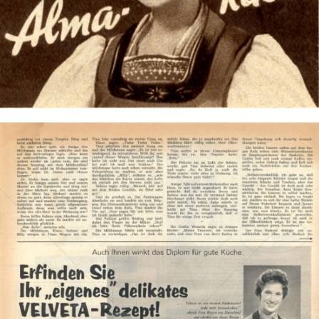
Alma
Rupp AG · Privatkäserei Rupp
1959
Bild-ID: 72702