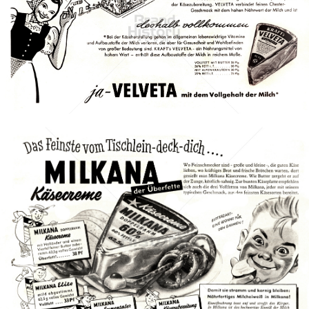
KRAFT
Kraft Foods
1953
Bild-ID: 1317
MILKANA
EDELWEISS GMBH & CO. KG
1953