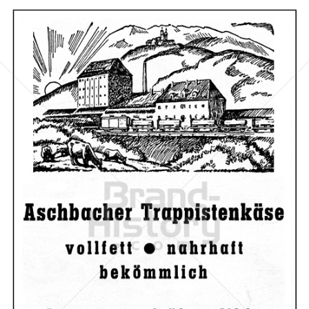
MOLKEREI ASCHBACH
Berglandmilch reg. Gen.m.b.H.
1955