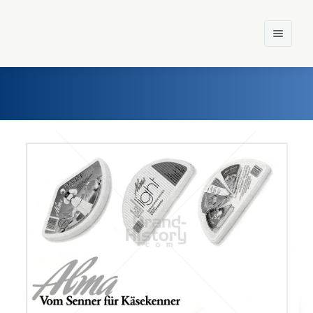
Home
Einst und Heute
Marken
Konzerne
Epoche