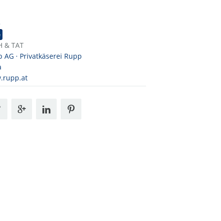
5
e
H & TAT
 AG · Privatkäserei Rupp
a
.rupp.at