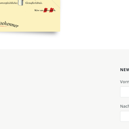
NEW
Vor
Nac