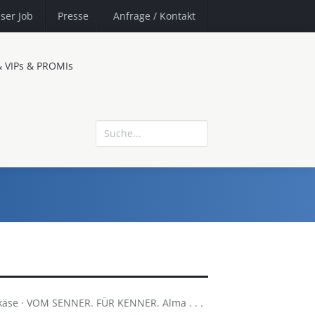
ser Job
Presse
Anfrage
/ Kontakt
& VIPs & PROMIs
käse · VOM SENNER. FÜR KENNER. Alma . . .