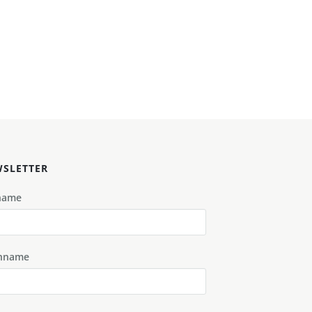
SLETTER
name
hname