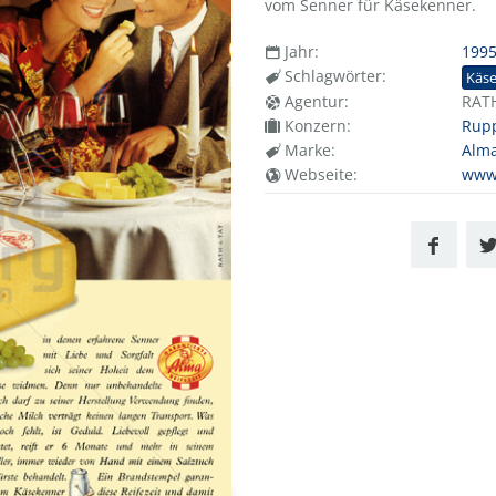
vom Senner für Käsekenner.
Jahr:
199
Schlagwörter:
Käs
Agentur:
RAT
Konzern:
Rupp
Marke:
Alm
Webseite:
www