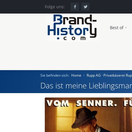
Folge uns:
Best of
Sie befinden sich:
Home
Rupp AG · Privatkäserei Ru
Das ist meine Lieblingsmar
Home
Einst und Heute
Marken