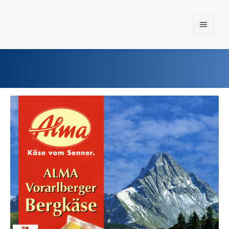
Home
Einst und Heute
Marken
Konzerne
Epoche