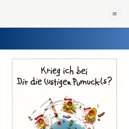
Home
Einst und Heute
Marken
Konzerne
Epoche