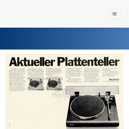
Home
Einst und Heute
Marken
Konzerne
Epoche