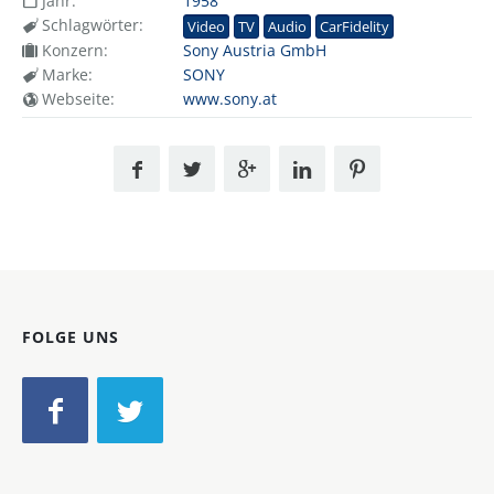
Jahr:
1958
Schlagwörter:
Video
TV
Audio
CarFidelity
Konzern:
Sony Austria GmbH
Marke:
SONY
Webseite:
www.sony.at
FOLGE UNS