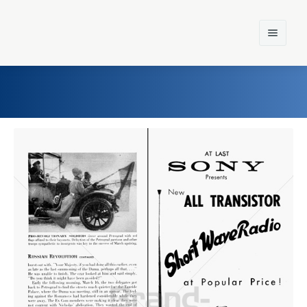
Home
Einst und Heute
Marken
Konzerne
Epoche