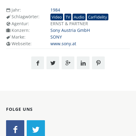
Jahr:
1984
Schlagwörter:
Video
TV
Audio
CarFidelity
Agentur:
ERNST & PARTNER
Konzern:
Sony Austria GmbH
Marke:
SONY
Webseite:
www.sony.at
FOLGE UNS