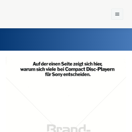
Home
Einst und Heute
Marken
Konzerne
Epoche