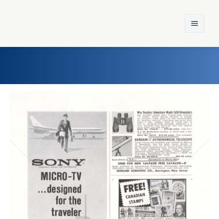
Home
Einst und Heute
Marken
Konzerne
Epoche