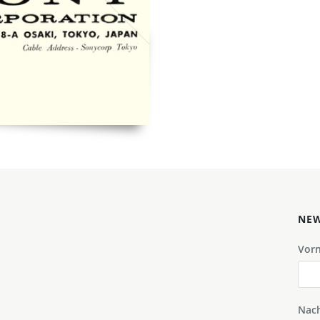
NEW
Vor
Nac