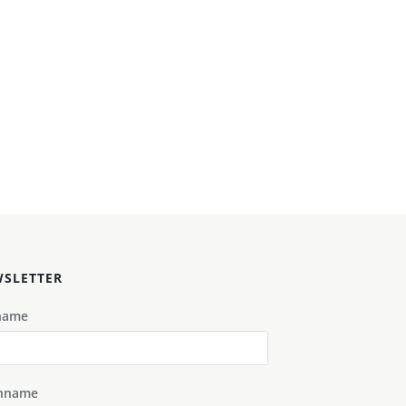
SLETTER
name
hname