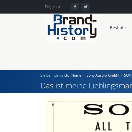
Folge uns:
Best of
Sie befinden sich:
Home
Sony Austria GmbH
SON
Das ist meine Lieblingsmar
Home
Einst und Heute
Marken