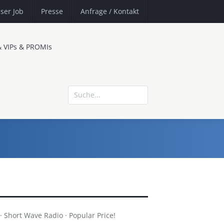
ser Job
Presse
Anfrage
/ Kontakt
& VIPs & PROMIs
Short Wave Radio · Popular Price!