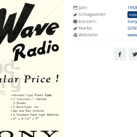
Jahr:
195
Schlagwörter:
Vid
Konzern:
Sony
Marke:
SON
Webseite:
www