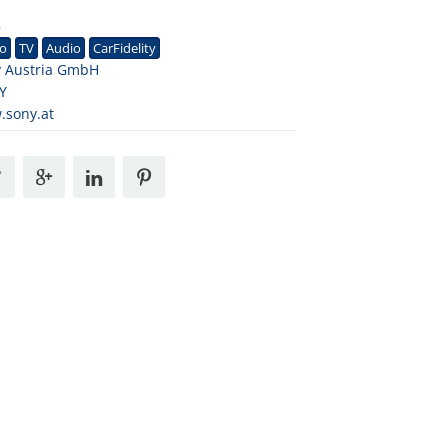
8
eo
TV
Audio
CarFidelity
 Austria GmbH
Y
.sony.at