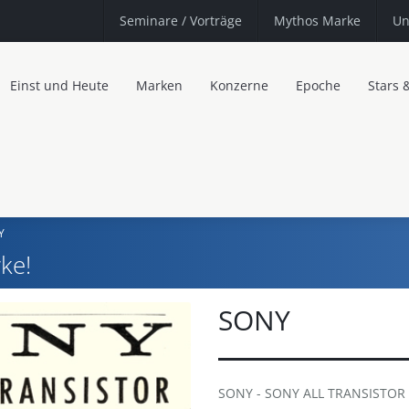
Seminare
/ Vorträge
Mythos Marke
Un
Einst und Heute
Marken
Konzerne
Epoche
Stars 
Y
ke!
SONY
SONY - SONY ALL TRANSISTOR · 