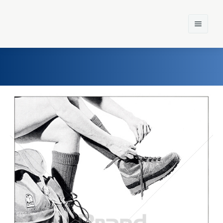
Home
Einst und Heute
Marken
Konzerne
Epoche