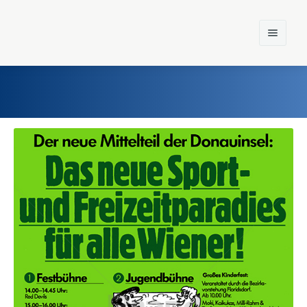
Home
Einst und Heute
Marken
Konzerne
Epoche