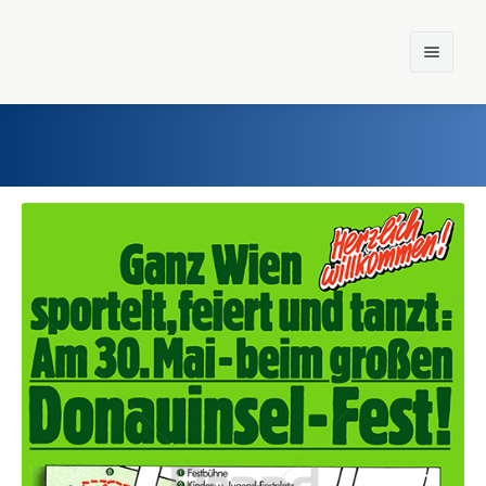
Home
Einst und Heute
Marken
Konzerne
Epoche