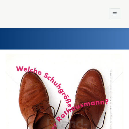
Home
Einst und Heute
Marken
Konzerne
Epoche