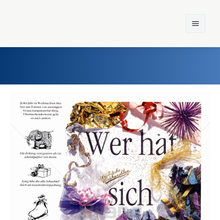
Home
Einst und Heute
Marken
Konzerne
Epoche