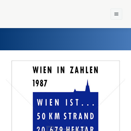
Home
Einst und Heute
Marken
Konzerne
Epoche