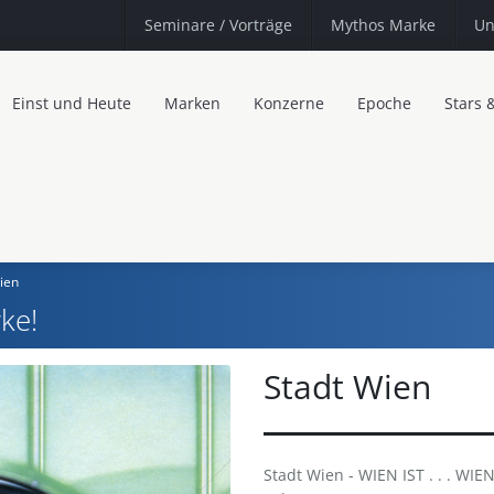
Seminare
/ Vorträge
Mythos Marke
Un
Einst und Heute
Marken
Konzerne
Epoche
Stars 
ien
ke!
Stadt Wien
Stadt Wien - WIEN IST . . . WIEN