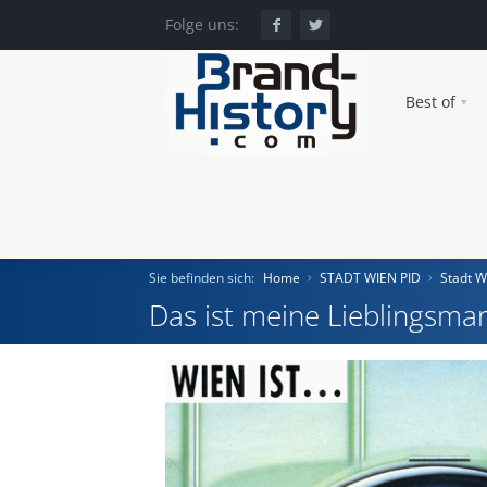
Folge uns:
Best of
Sie befinden sich:
Home
STADT WIEN PID
Stadt W
Das ist meine Lieblingsmar
Home
Einst und Heute
Marken