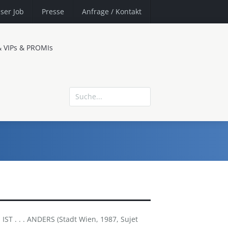
ser Job
Presse
Anfrage
/ Kontakt
& VIPs & PROMIs
 IST . . . ANDERS (Stadt Wien, 1987, Sujet