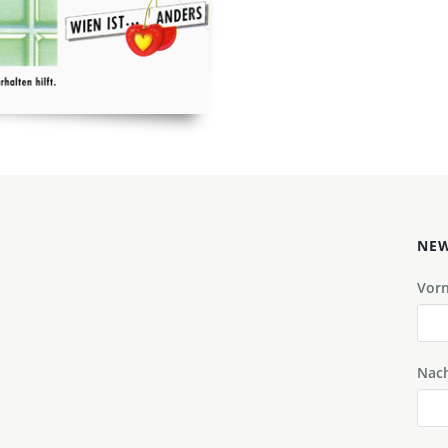
NEW
Vor
Nac