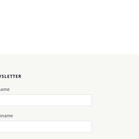
SLETTER
name
hname