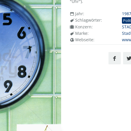
"Uhr").
Jahr:
198
Schlagwörter:
Polit
Konzern:
STA
Marke:
Stad
Webseite:
www.