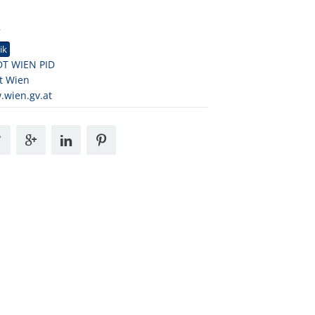
7
ik
DT WIEN PID
t Wien
wien.gv.at