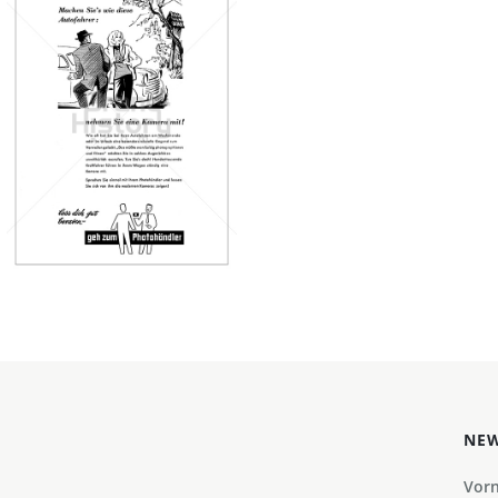
Fotohandel
Deutschland
Fotohandel
Deutschland
1961
Bild-ID: 44344
NEW
Vor