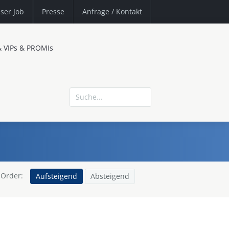
ser Job
Presse
Anfrage
/ Kontakt
& VIPs & PROMIs
Order:
Aufsteigend
Absteigend