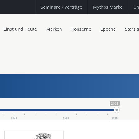
Seminare
/ Vorträge
Mythos Marke
Un
Einst und Heute
Marken
Konzerne
Epoche
Stars 
2025
1945
1985
2025