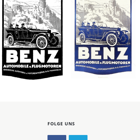
Konzerne
Epoche
MERCEDES-BENZ
MERCEDES-BENZ
Daimler AG
Daimler AG
1921
1918
Bild-ID: 31218
Bild-ID: 42806
FOLGE UNS