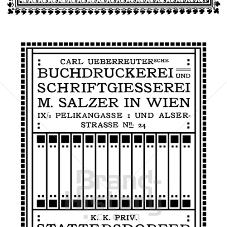
Bild-ID: 66457
Druckerei Ueberreuter
Ueberreuter Print und Digimedia GmbH
1908