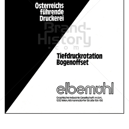
DRUCKEREI ELBEMÜHL
Leykam Druck GmbH & Co KG
1976
Bild-ID: 44653