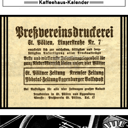
Bild-ID: 66327
Niederösterreichisches Pressehaus
NÖ Pressehaus Druck- und VerlagsgmbH
1923
Bild-ID: 72357