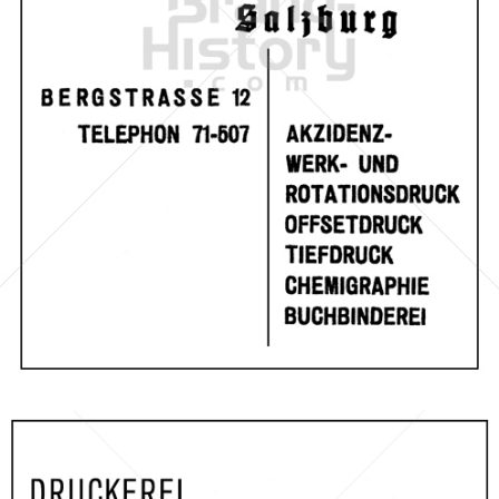
SALZBURGER DRUCKEREI
Salzburger Druckerei und Verlag
1953
Bild-ID: 67122