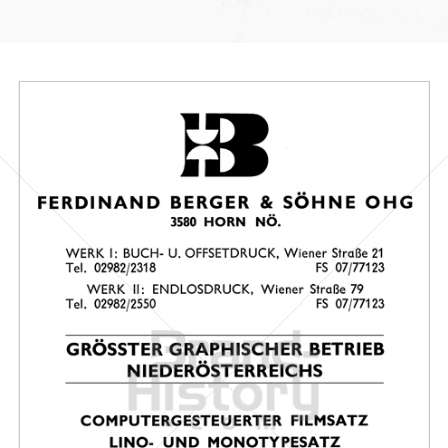
Bild-ID: 19119
DRUCKEREI BERGER
Ferdinand Berger & Söhne Ges.m.b.H.
1974