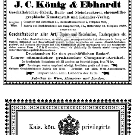
J. C. König & Ebhardt, Wien
J. C. König & Ebhardt, Wien
1898
Bild-ID: 66446