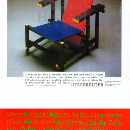
Druckerei Ueberreuter
Ueberreuter Print und Digimedia GmbH
1981
Bild-ID: 10413