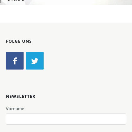
FOLGE UNS
NEWSLETTER
Vorname