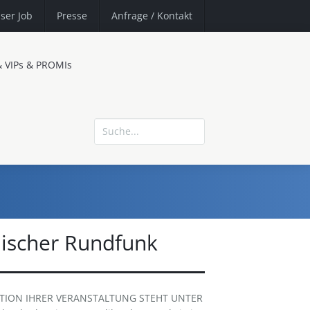
ser Job
Presse
Anfrage
/ Kontakt
& VIPs & PROMIs
hischer Rundfunk
ATION IHRER VERANSTALTUNG STEHT UNTER