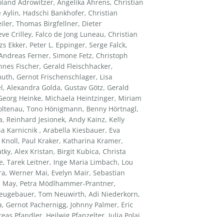
and Adrowitzer, Angelika Ahrens, Christian
 Aylin, Hadschi Bankhofer, Christian
iler, Thomas Birgfellner, Dieter
e Crilley, Falco de Jong Luneau, Christian
s Ekker, Peter L. Eppinger, Serge Falck,
, Andreas Ferner, Simone Fetz, Christoph
annes Fischer, Gerald Fleischhacker,
uth, Gernot Frischenschlager, Lisa
l, Alexandra Golda, Gustav Götz, Gerald
Georg Heinke, Michaela Heintzinger, Miriam
oltenau, Tono Hönigmann, Benny Hörtnagl,
, Reinhard Jesionek, Andy Kainz, Kelly
na Karnicnik , Arabella Kiesbauer, Eva
s Knoll, Paul Kraker, Katharina Kramer,
tky, Alex Kristan, Birgit Kubica, Christa
, Tarek Leitner, Inge Maria Limbach, Lou
ra, Werner Mai, Evelyn Mair, Sebastian
s May, Petra Mödlhammer-Prantner,
ugebauer, Tom Neuwirth, Adi Niederkorn,
 Gernot Pachernigg, Johnny Palmer, Eric
reas Pfandler, Heilwig Pfanzelter, Julia Polai,