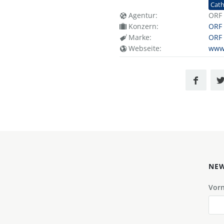
Cat
Agentur:
ORF
Konzern:
ORF 
Marke:
ORF 
Webseite:
www.
NEW
Vor