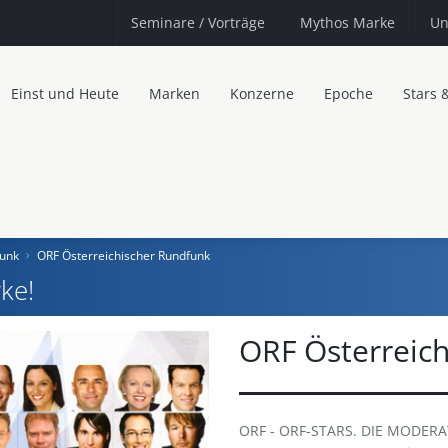
Seminare
/ Vorträge
Mythos Marke
Un
Einst und Heute
Marken
Konzerne
Epoche
Stars 
funk
ORF Österreichischer Rundfunk
ke!
ORF Österreic
ORF - ORF-STARS. DIE MODER