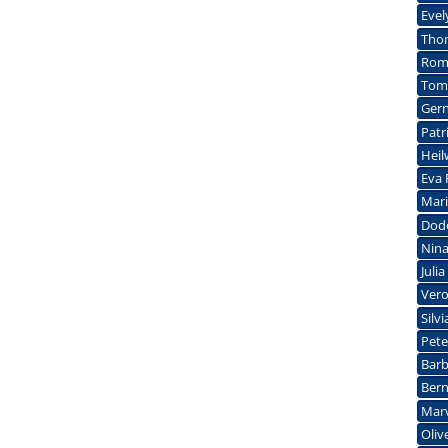
Evel
Tho
Rom
Tom
Gern
Patr
Heil
Eva 
Mari
Dodo
Nina
Juli
Vero
Silv
Pete
Barb
Bern
Marv
Oliv