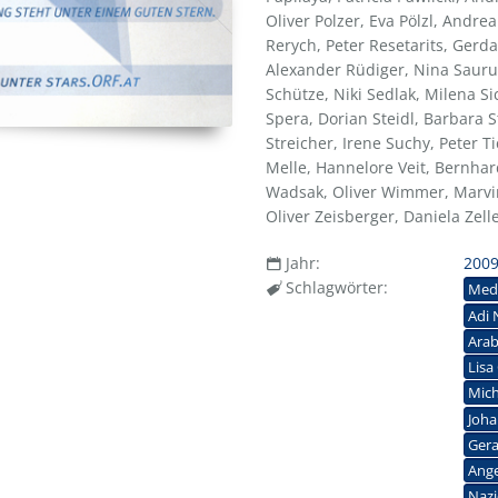
Oliver Polzer, Eva Pölzl, Andr
Rerych, Peter Resetarits, Gerd
Alexander Rüdiger, Nina Saurug
Schütze, Niki Sedlak, Milena Si
Spera, Dorian Steidl, Barbara S
Streicher, Irene Suchy, Peter 
Melle, Hannelore Veit, Bernhar
Wadsak, Oliver Wimmer, Marvin
Oliver Zeisberger, Daniela Zel
Jahr:
200
Schlagwörter:
Med
Adi 
Arab
Lisa
Mich
Joha
Gera
Ange
Nazi