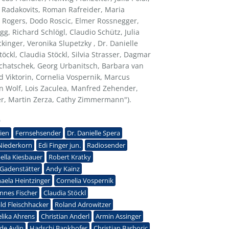
ea Radakovits, Roman Rafreider, Maria
a Rogers, Dodo Roscic, Elmer Rossnegger,
g, Richard Schlögl, Claudio Schütz, Julia
ckinger, Veronika Slupetzky , Dr. Danielle
töckl, Claudia Stöckl, Silvia Strasser, Dagmar
Tichatschek, Georg Urbanitsch, Barbara van
d Viktorin, Cornelia Vospernik, Marcus
 Wolf, Lois Zaculea, Manfred Zehender,
ler, Martin Zerza, Cathy Zimmermann").
9
ien
Fernsehsender
Dr. Danielle Spera
Niederkorn
Edi Finger jun.
Radiosender
ella Kiesbauer
Robert Kratky
 Gadenstätter
Andy Kainz
aela Heintzinger
Cornelia Vospernik
nnes Fischer
Claudia Stöckl
ld Fleischhacker
Roland Adrowitzer
lika Ahrens
Christian Anderl
Armin Assinger
de Aylin
Hadschi Bankhofer
Christian Barboric