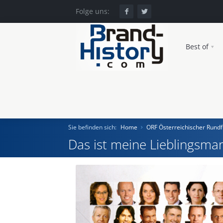
Folge uns:
Best of
Sie befinden sich:
Home
ORF Österreichischer Rund
Das ist meine Lieblingsmar
Home
Einst und Heute
Marken