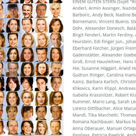
EINEM GUTEN STERN (Sujet "Rol
Anderl, Armin Assinger, Nazide
Barboric, Andy Beck, Nadine Be
Bornemann, Vincent Bueno, Stev
Dohr, Alexander Donesch, Baláz
Birgit Fenderl, Martin Ferdiny
Feurstein, Edi Finger jun., Joh
Eberhard Forcher, Jürgen Freim
Gadenstätter, Alexander Goebe
Groß, Ernst Hausleitner, Hans 
Hie, Susanne Höggerl, Arwid H
Gudrun Ihinger, Carolina Inama
Kainz, Barbara Karlich, Christi
Klikovics, Karin Klippl, Andrea
Isabella Krassnitzer, Robert Kra
Kummer, Mario Lang, Sarah Lee
Lorenz-Dittlbacher, Alice Macu
Mandl, Tiba Marchetti, Thoma
Romana Nachbauer, Markus Ne
Anna Oberauer, Manuel Ortega,
Papilaya, Patricia Pawlicki, And