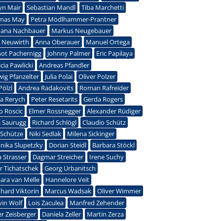
yn Mair
Sebastian Mandl
Tiba Marchetti
mas May
Petra Mödlhammer-Prantner
ana Nachbauer
Markus Neugebauer
 Neuwirth
Anna Oberauer
Manuel Ortega
ot Pachernigg
Johnny Palmer
Eric Papilaya
icia Pawlicki
Andreas Pfandler
wig Pfanzelter
Julia Polai
Oliver Polzer
Pölzl
Andrea Radakovits
Roman Rafreider
a Rerych
Peter Resetarits
Gerda Rogers
 Roscic
Elmer Rossnegger
Alexander Rüdiger
 Saurugg
Richard Schlögl
Claudio Schütz
a Schütze
Niki Sedlak
Milena Sickinger
nika Slupetzky
Dorian Steidl
Barbara Stöckl
ia Strasser
Dagmar Streicher
Irene Suchy
r Tichatschek
Georg Urbanitsch
ara van Melle
Hannelore Veit
hard Viktorin
Marcus Wadsak
Oliver Wimmer
in Wolf
Lois Zaculea
Manfred Zehender
er Zeisberger
Daniela Zeller
Martin Zerza