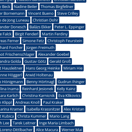
y Beck
Nadine Beiler
Thomas Birgfellner
ter Bornemann
Vincent Bueno
Steve Crilley
o de Jong Luneau
Christian Dohr
xander Donesch
Balázs Ekker
Peter L. Eppinger
e Falck
Birgit Fenderl
Martin Ferdiny
eas Ferner
Simone Fetz
Christoph Feurstein
hard Forcher
Jürgen Freimuth
ot Frischenschlager
Alexander Goebel
andra Golda
Gustav Götz
Gerald Groß
t Hausleitner
Hans Georg Heinke
Miriam Hie
anne Höggerl
Arwid Holtenau
o Hönigmann
Benny Hörtnagl
Gudrun Ihinger
lina Inama
Reinhard Jesionek
Kelly Kainz
ara Karlich
Christina Karnicnik
Eva Klikovics
n Klippl
Andreas Knoll
Paul Kraker
arina Kramer
Isabella Krassnitzer
Alex Kristan
it Kubica
Christa Kummer
Mario Lang
h Lee
Tarek Leitner
Inge Maria Limbach
Lorenz-Dittlbacher
Alice Macura
Werner Mai