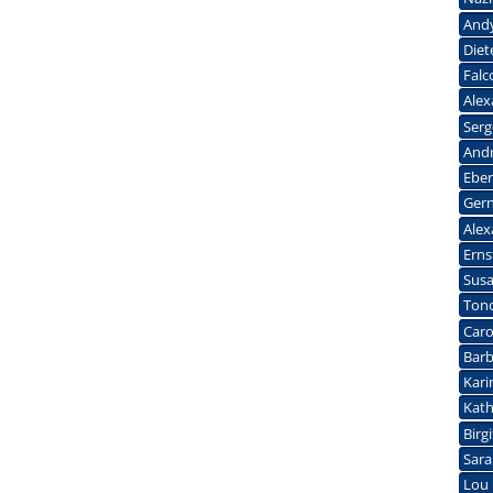
And
Die
Falc
Ale
Serg
Andr
Eber
Gern
Alex
Erns
Sus
Ton
Caro
Barb
Kari
Kath
Birg
Sara
Lou 