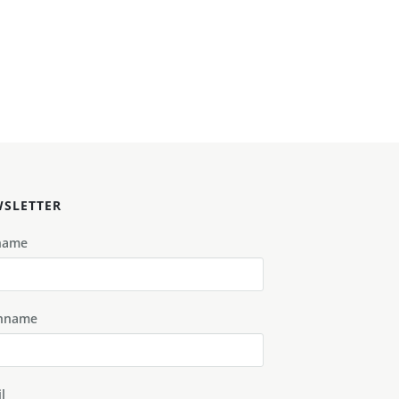
SLETTER
name
hname
l