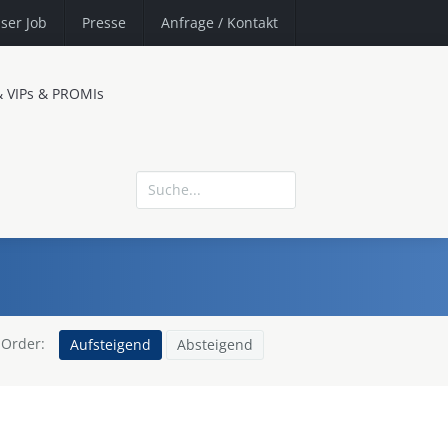
ser Job
Presse
Anfrage
/ Kontakt
& VIPs & PROMIs
Order:
Aufsteigend
Absteigend