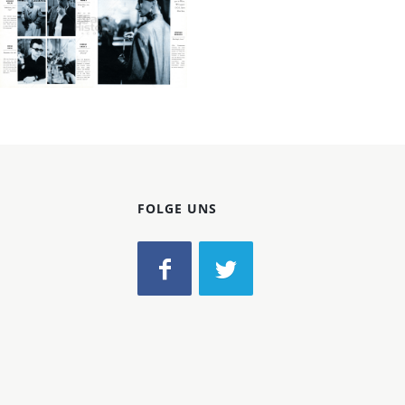
Konzerne
Epoche
Bild-ID: 19450
WIENER
WIENER Verlags
GmbH & Co KG
1987
FOLGE UNS