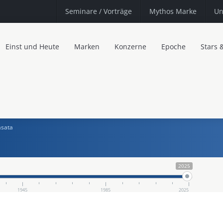
Seminare
/ Vorträge
Mythos Marke
Un
Einst und Heute
Marken
Konzerne
Epoche
Stars 
sata
2025
1945
1985
2025