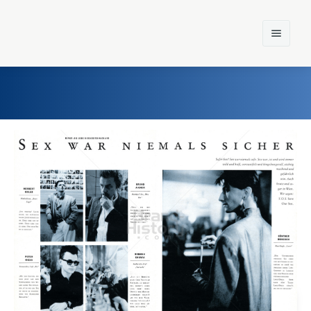
Home
Einst und Heute
Marken
Konzerne
Epoche