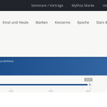
Seminare
/ Vorträge
Mythos Marke
Un
Einst und Heute
Marken
Konzerne
Epoche
Stars 
andelkleie
2025
1945
1985
2025