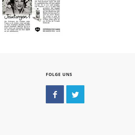
Konzerne
Epoche
Aok-Kosmetik
Bild-ID: 41544
Henkel Central
Eastern Europe GmbH
1958
FOLGE UNS