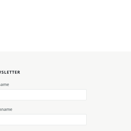
SLETTER
name
hname