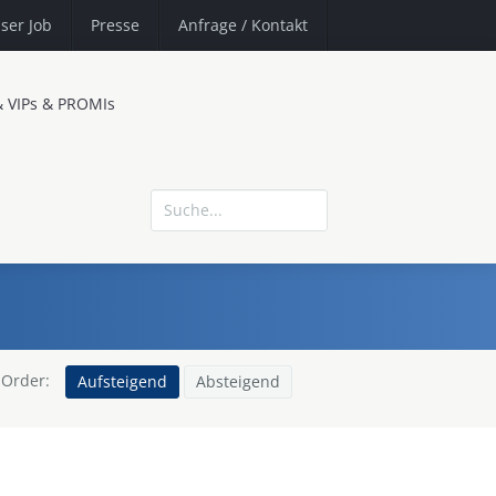
ser Job
Presse
Anfrage
/ Kontakt
& VIPs & PROMIs
Order:
Aufsteigend
Absteigend