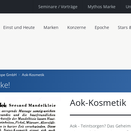
Seminare
/ Vorträge
Mythos Marke
Un
Einst und Heute
Marken
Konzerne
Epoche
Stars 
urope GmbH
Aok-Kosmetik
ke!
Aok-Kosmetik
Aok - Teintsorgen? Das Geheimni