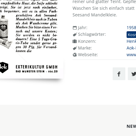
reiner und glatter Teint. Gepf
Waschen Sie sich einfach statt 
Seesand Mandelkleie.
Jahr:
195
Schlagwörter:
Kos
Konzern:
Henk
Marke:
Aok-
Webseite:
www
NEW