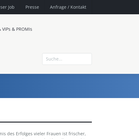
ser Job
Presse
Anfrage
/ Kontakt
& VIPs & PROMIs
s des Erfolges vieler Frauen ist frischer,