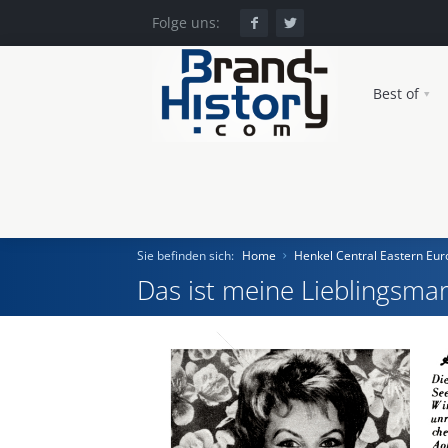
Folge uns:
Best of
Sie befinden sich:
Home
Henkel Central Eastern E
Das ist meine Lieblingsmar
Home
Einst und Heute
Marken