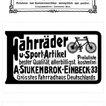
Bild-ID: 46678
A. STUKENBROK, EINBECK
A. STUKENBROK, EINBECK
1912
Bild-ID: 46410