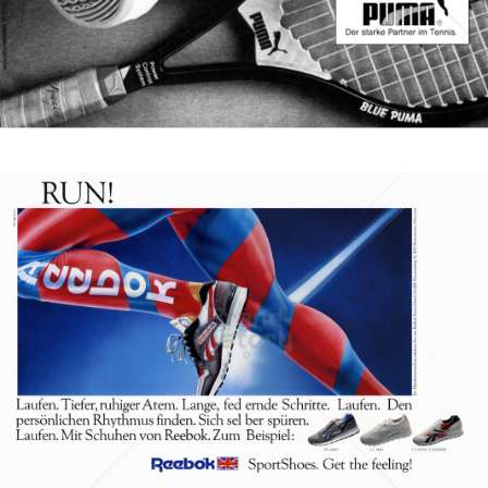
Bild-ID: 47379
Reebok
Reebok International
1987
Bild-ID: 18544