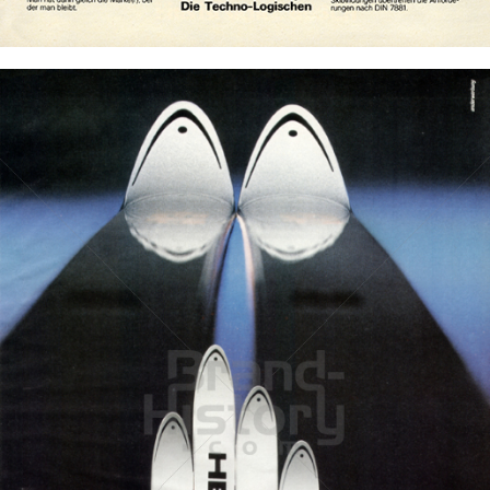
Bild-ID: 73561
HEAD
HEAD AG, 6921 Kennelbach
1983