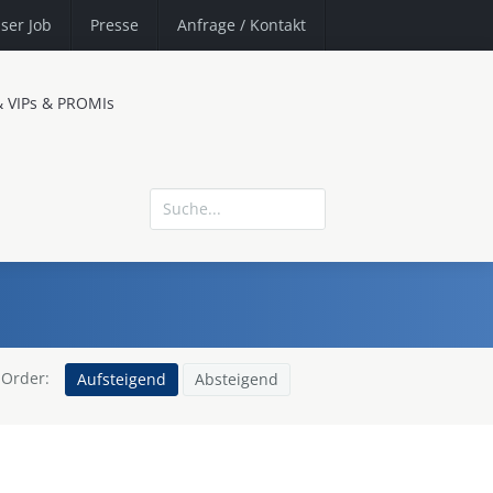
ser Job
Presse
Anfrage
/ Kontakt
& VIPs & PROMIs
Order:
Aufsteigend
Absteigend