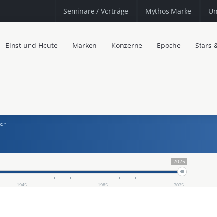
Seminare
/ Vorträge
Mythos Marke
Un
Einst und Heute
Marken
Konzerne
Epoche
Stars 
ger
2025
1945
1985
2025