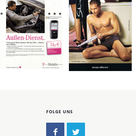
Konzerne
Epoche
T-Mobile
Skiny
Deutschland
Skiny Bodywear
T-Mobile
GmbH
Deutschland GmbH
2006
2004
Bild-ID: 73004
Bild-ID: 70837
FOLGE UNS