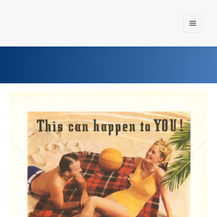
Home
Einst und Heute
Marken
Konzerne
Epoche