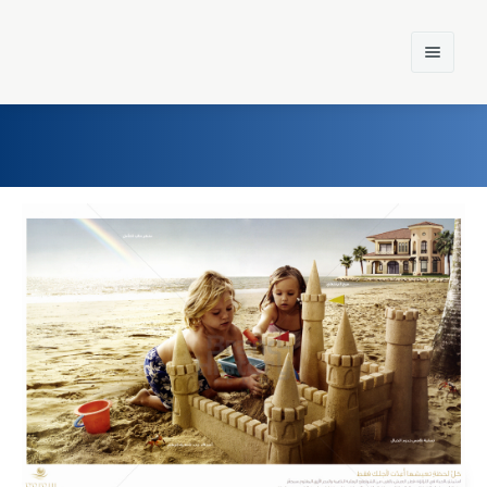
Home
Einst und Heute
Marken
Konzerne
Epoche