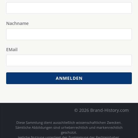
Nachname
EMail
ANMELDEN
© 2026 Brand-History.com
Diese Sammlung dient ausschließlich wissenschaftlichen Zwecken.
Sämtliche Abbildungen sind urheberrechtlich und markenrechtlich
geschützt.
Jegliche Nutzung unterliegt der Zustimmung der Rechteinhaber.