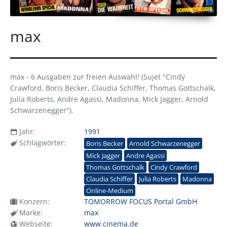
max
max - 6 Ausgaben zur freien Auswahl! (Sujet "Cindy
Crawford, Boris Becker, Claudia Schiffer, Thomas Gottschalk,
Julia Roberts, Andre Agassi, Madonna, Mick Jagger, Arnold
Schwarzenegger").
Jahr:
1991
Schlagwörter:
Boris Becker
Arnold Schwarzenegger
Mick Jagger
Andre Agassi
Thomas Gottschalk
Cindy Crawford
Claudia Schiffer
Julia Roberts
Madonna
Online-Medium
Konzern:
TOMORROW FOCUS Portal GmbH
Marke:
max
Webseite:
www.cinema.de