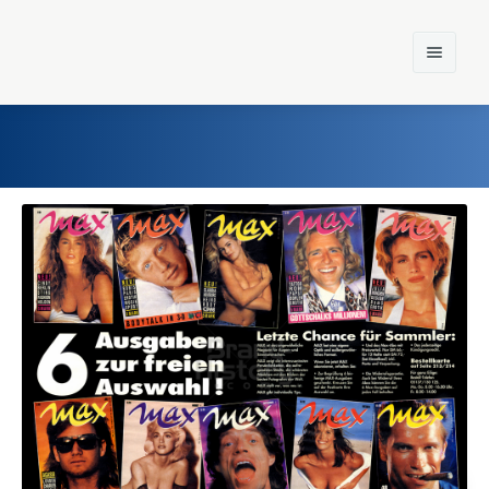
Home
Einst und Heute
Marken
Konzerne
Epoche