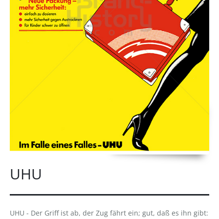
UHU
UHU - Der Griff ist ab, der Zug fährt ein; gut, daß es ihn gibt: