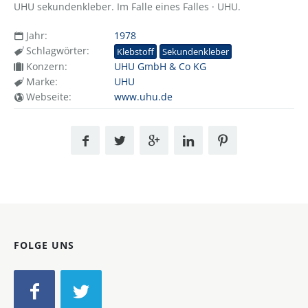
UHU sekundenkleber. Im Falle eines Falles · UHU.
Jahr:
1978
Schlagwörter:
Klebstoff
Sekundenkleber
Konzern:
UHU GmbH & Co KG
Marke:
UHU
Webseite:
www.uhu.de
FOLGE UNS