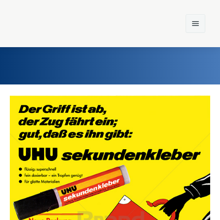
Home
Einst und Heute
Marken
Konzerne
Epoche