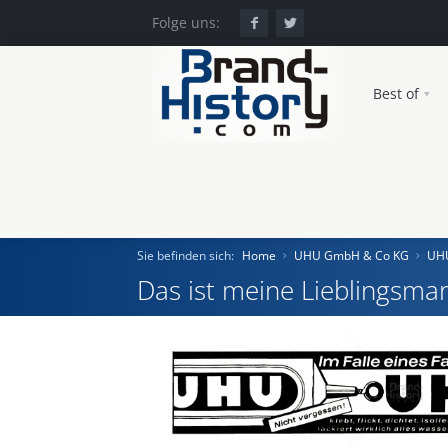
Folge uns:
Best of
Sie befinden sich:
Home
UHU GmbH & Co KG
UH
Das ist meine Lieblingsmar
Home
Einst und Heute
Marken