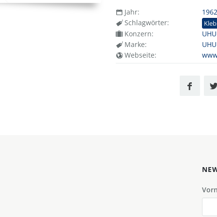
Jahr:
196
Schlagwörter:
Kleb
Konzern:
UHU
Marke:
UHU
Webseite:
www
NEW
Vor