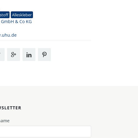
2
stoff
Alleskleber
 GmbH & Co KG
.uhu.de
SLETTER
name