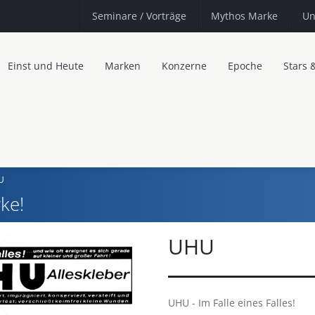
Seminare
/ Vorträge
Mythos Marke
Un
Einst und Heute
Marken
Konzerne
Epoche
Stars 
U
ke!
UHU
UHU - Im Falle eines Falles!