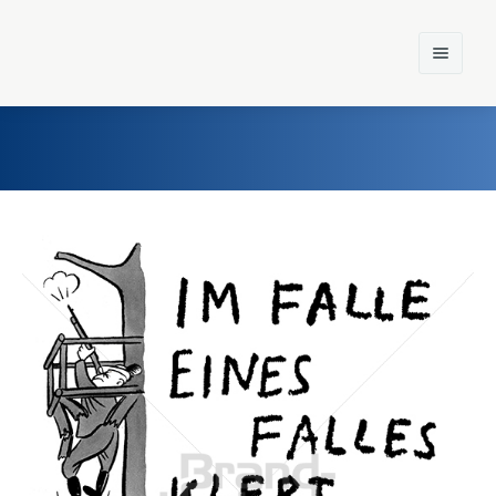
Home
Einst und Heute
Marken
Konzerne
Epoche