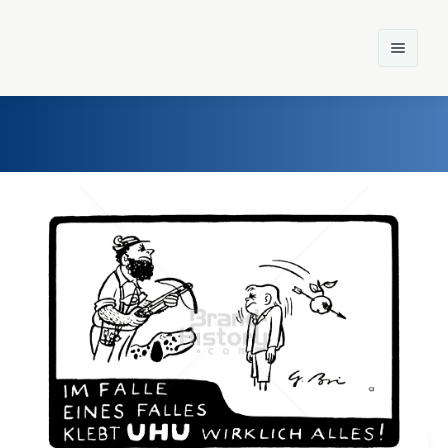
Home
Einst und Heute
Marken
Konzerne
Epoche