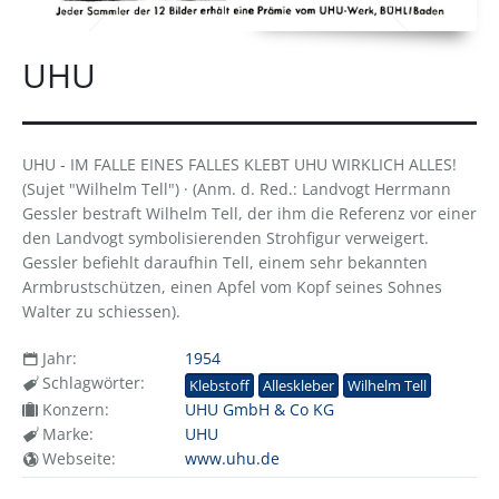
UHU
UHU - IM FALLE EINES FALLES KLEBT UHU WIRKLICH ALLES!
(Sujet "Wilhelm Tell") · (Anm. d. Red.: Landvogt Herrmann
Gessler bestraft Wilhelm Tell, der ihm die Referenz vor einer
den Landvogt symbolisierenden Strohfigur verweigert.
Gessler befiehlt daraufhin Tell, einem sehr bekannten
Armbrustschützen, einen Apfel vom Kopf seines Sohnes
Walter zu schiessen).
Jahr:
1954
Schlagwörter:
Klebstoff
Alleskleber
Wilhelm Tell
Konzern:
UHU GmbH & Co KG
Marke:
UHU
Webseite:
www.uhu.de