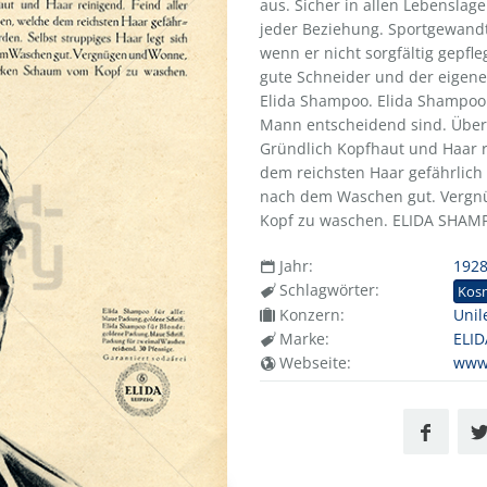
aus. Sicher in allen Lebenslag
jeder Beziehung. Sportgewandt 
wenn er nicht sorgfältig gepfleg
gute Schneider und der eigene
Elida Shampoo. Elida Shampoo h
Mann entscheidend sind. Überal
Gründlich Kopfhaut und Haar r
dem reichsten Haar gefährlich 
nach dem Waschen gut. Vergn
Kopf zu waschen. ELIDA SHAM
Jahr:
192
Schlagwörter:
Kos
Konzern:
Unil
Marke:
ELID
Webseite:
www.