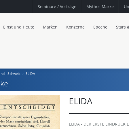
Seminare
/ Vorträge
Mythos Marke
Un
Einst und Heute
Marken
Konzerne
Epoche
Stars 
and - Schweiz
ELIDA
ke!
ELIDA
ELIDA - DER ERSTE EINDRUCK E