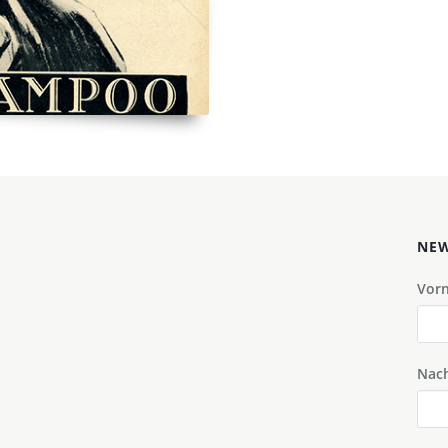
NEW
Vor
Nac