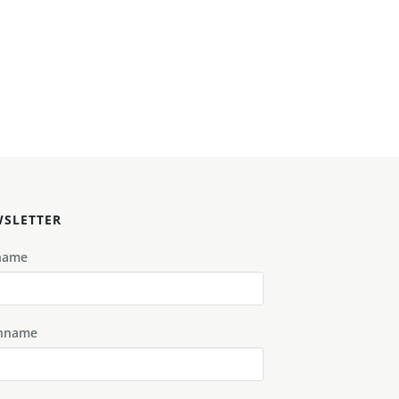
SLETTER
name
hname