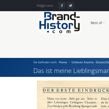
Folge uns:
Best of
Sie befinden sich:
Home
Unilever Austria - Deutschl
Das ist meine Lieblingsmar
Home
Einst und Heute
Marken