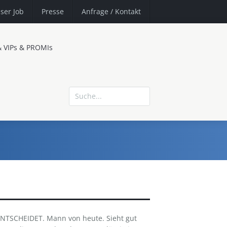
ser Job
Presse
Anfrage
/ Kontakt
& VIPs & PROMIs
NTSCHEIDET. Mann von heute. Sieht gut