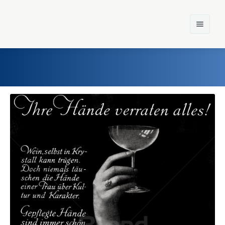
Home
Einst und Heute
Marken
Konzerne
Epoche