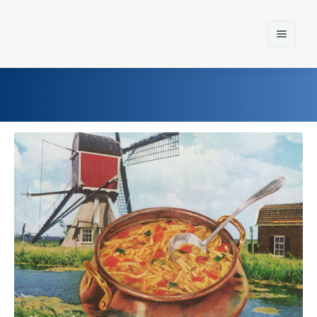
Home
Einst und Heute
Marken
Konzerne
Epoche