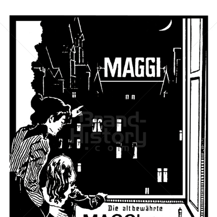
MAGGI
Nestlé
1902