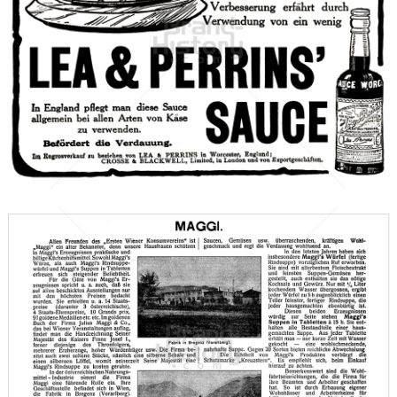
LEA & PERRINS
LEA & PERRINS
1911
Bild-ID: 42417
MAGGI
Nestlé
1912