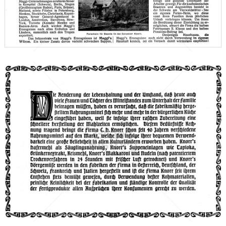
Bild-ID: 66293
Knorr
Unilever Austria - Deutschland - Schweiz
1912
Bild-ID: 66343