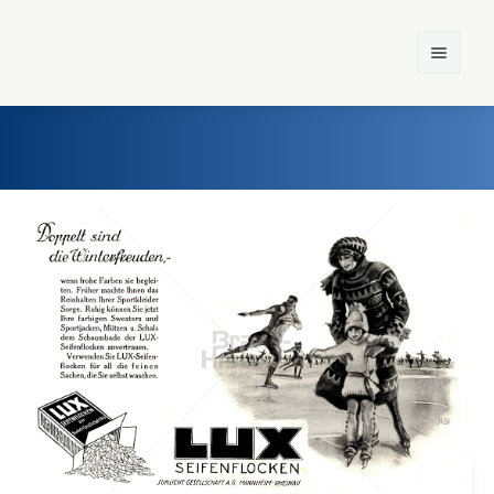
Home
Einst und Heute
Marken
Konzerne
Epoche