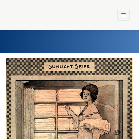
Home
Einst und Heute
Marken
Konzerne
Epoche