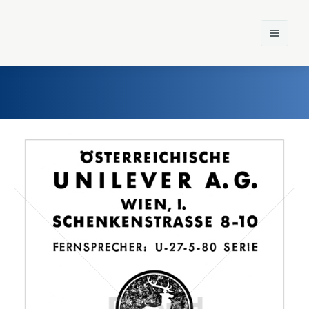
Home
Einst und Heute
Marken
Konzerne
Epoche